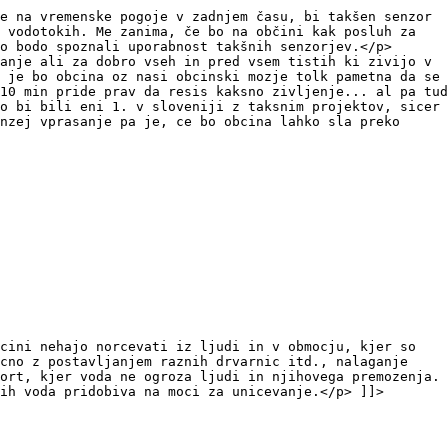
e na vremenske pogoje v zadnjem času, bi takšen senzor
 vodotokih. Me zanima, če bo na občini kak posluh za
o bodo spoznali uporabnost takšnih senzorjev.</p>
anje ali za dobro vseh in pred vsem tistih ki zivijo v
 je bo obcina oz nasi obcinski mozje tolk pametna da se
10 min pride prav da resis kaksno zivljenje... al pa tud
o bi bili eni 1. v sloveniji z taksnim projektov, sicer
nzej vprasanje pa je, ce bo obcina lahko sla preko
cini nehajo norcevati iz ljudi in v obmocju, kjer so
ucno z postavljanjem raznih drvarnic itd., nalaganje
ort, kjer voda ne ogroza ljudi in njihovega premozenja.
ih voda pridobiva na moci za unicevanje.</p> ]]>