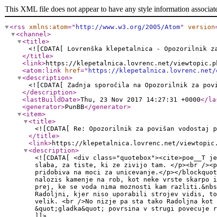
This XML file does not appear to have any style information associat
<rss
xmlns:atom
="
http://www.w3.org/2005/Atom
"
version
<channel
>
<title
>
<![CDATA[ Lovrenška klepetalnica - Opozorilnik z
</title
>
<link
>
https://klepetalnica.lovrenc.net/viewtopic.p
<atom:link
href
="
https://klepetalnica.lovrenc.net/
<description
>
<![CDATA[ Zadnja sporočila na Opozorilnik za pov
</description
>
<lastBuildDate
>
Thu, 23 Nov 2017 14:27:31 +0000
</la
<generator
>
PunBB
</generator
>
<item
>
<title
>
<![CDATA[ Re: Opozorilnik za povišan vodostaj p
</title
>
<link
>
https://klepetalnica.lovrenc.net/viewtopic
<description
>
<![CDATA[ <div class="quotebox"><cite>poe__T je
slaba, za tiste, ki ze zivijo tam. </p><br /><p
pridobiva na moci za unicevanje.</p></blockquot
nalozis kamenje na rob, kot neke vrste skarpo i
prej, ke se voda nima moznosti kam razliti.&nbs
Radoljni, kjer niso uporabili strojev vidis, to
velik. <br />No nizje pa sta tako Radoljna kot 
&quot;gladka&quot; povrsina v strugi povecuje r
]]>