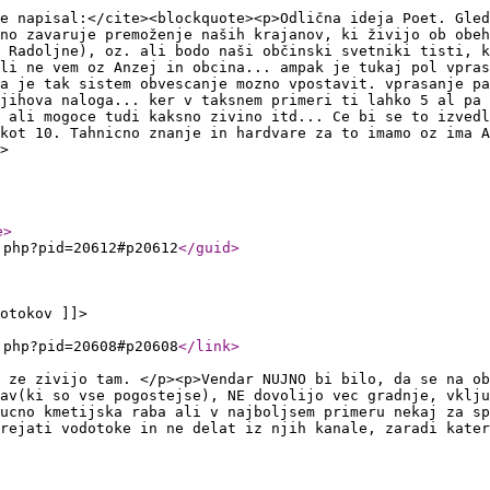
e napisal:</cite><blockquote><p>Odlična ideja Poet. Gled
no zavaruje premoženje naših krajanov, ki živijo ob obeh
 Radoljne), oz. ali bodo naši občinski svetniki tisti, k
li ne vem oz Anzej in obcina... ampak je tukaj pol vpras
da je tak sistem obvescanje mozno vpostavit. vprasanje pa
jihova naloga... ker v taksnem primeri ti lahko 5 al pa 
. ali mogoce tudi kaksno zivino itd... Ce bi se to izvedl
kot 10. Tahnicno znanje in hardvare za to imamo oz ima A
>
e
>
.php?pid=20612#p20612
</guid
>
otokov ]]>
.php?pid=20608#p20608
</link
>
 ze zivijo tam. </p><p>Vendar NUJNO bi bilo, da se na ob
av(ki so vse pogostejse), NE dovolijo vec gradnje, vklj
jucno kmetijska raba ali v najboljsem primeru nekaj za sp
rejati vodotoke in ne delat iz njih kanale, zaradi kater