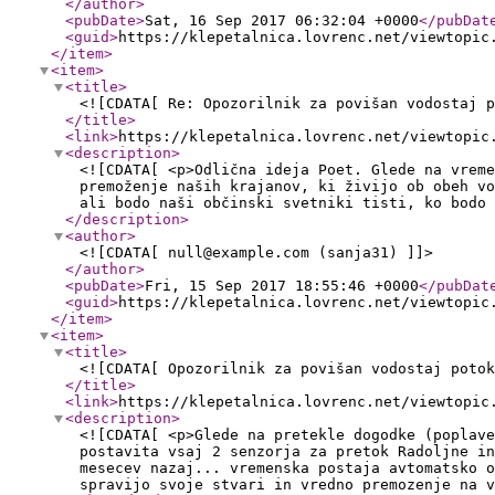
</author
>
<pubDate
>
Sat, 16 Sep 2017 06:32:04 +0000
</pubDat
<guid
>
https://klepetalnica.lovrenc.net/viewtopic
</item
>
<item
>
<title
>
<![CDATA[ Re: Opozorilnik za povišan vodostaj p
</title
>
<link
>
https://klepetalnica.lovrenc.net/viewtopic
<description
>
<![CDATA[ <p>Odlična ideja Poet. Glede na vreme
premoženje naših krajanov, ki živijo ob obeh vo
ali bodo naši občinski svetniki tisti, ko bodo 
</description
>
<author
>
<![CDATA[ null@example.com (sanja31) ]]>
</author
>
<pubDate
>
Fri, 15 Sep 2017 18:55:46 +0000
</pubDat
<guid
>
https://klepetalnica.lovrenc.net/viewtopic
</item
>
<item
>
<title
>
<![CDATA[ Opozorilnik za povišan vodostaj potok
</title
>
<link
>
https://klepetalnica.lovrenc.net/viewtopic
<description
>
<![CDATA[ <p>Glede na pretekle dogodke (poplave
postavita vsaj 2 senzorja za pretok Radoljne in
mesecev nazaj... vremenska postaja avtomatsko o
spravijo svoje stvari in vredno premozenje na v