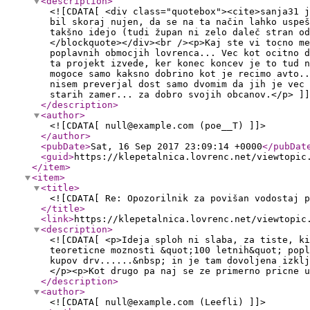
<description
>
<![CDATA[ <div class="quotebox"><cite>sanja31 j
bil skoraj nujen, da se na ta način lahko uspeš
takšno idejo (tudi župan ni zelo daleč stran od
</blockquote></div><br /><p>Kaj ste vi tocno me
poplavnih obmocjih lovrenca... Vec kot ocitno 
ta projekt izvede, ker konec koncev je to tud n
mogoce samo kaksno dobrino kot je recimo avto.
nisem preverjal dost samo dvomim da jih je vec 
starih zamer... za dobro svojih obcanov.</p> ]]
</description
>
<author
>
<![CDATA[ null@example.com (poe__T) ]]>
</author
>
<pubDate
>
Sat, 16 Sep 2017 23:09:14 +0000
</pubDat
<guid
>
https://klepetalnica.lovrenc.net/viewtopic
</item
>
<item
>
<title
>
<![CDATA[ Re: Opozorilnik za povišan vodostaj p
</title
>
<link
>
https://klepetalnica.lovrenc.net/viewtopic
<description
>
<![CDATA[ <p>Ideja sploh ni slaba, za tiste, ki
teoreticne moznosti &quot;100 letnih&quot; popl
kupov drv......&nbsp; in je tam dovoljena izkl
</p><p>Kot drugo pa naj se ze primerno pricne u
</description
>
<author
>
<![CDATA[ null@example.com (Leefli) ]]>