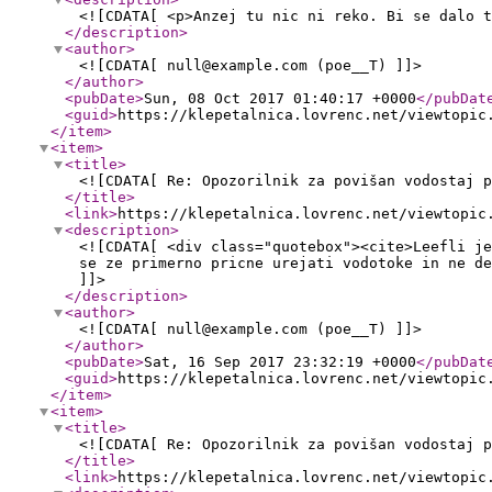
<![CDATA[ <p>Anzej tu nic ni reko. Bi se dalo t
</description
>
<author
>
<![CDATA[ null@example.com (poe__T) ]]>
</author
>
<pubDate
>
Sun, 08 Oct 2017 01:40:17 +0000
</pubDat
<guid
>
https://klepetalnica.lovrenc.net/viewtopic
</item
>
<item
>
<title
>
<![CDATA[ Re: Opozorilnik za povišan vodostaj p
</title
>
<link
>
https://klepetalnica.lovrenc.net/viewtopic
<description
>
<![CDATA[ <div class="quotebox"><cite>Leefli je
se ze primerno pricne urejati vodotoke in ne de
]]>
</description
>
<author
>
<![CDATA[ null@example.com (poe__T) ]]>
</author
>
<pubDate
>
Sat, 16 Sep 2017 23:32:19 +0000
</pubDat
<guid
>
https://klepetalnica.lovrenc.net/viewtopic
</item
>
<item
>
<title
>
<![CDATA[ Re: Opozorilnik za povišan vodostaj p
</title
>
<link
>
https://klepetalnica.lovrenc.net/viewtopic