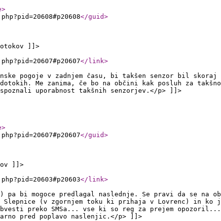
e
>
.php?pid=20608#p20608
</guid
>
otokov ]]>
.php?pid=20607#p20607
</link
>
nske pogoje v zadnjem času, bi takšen senzor bil skoraj 
dotokih. Me zanima, če bo na občini kak posluh za takšno
spoznali uporabnost takšnih senzorjev.</p> ]]>
e
>
.php?pid=20607#p20607
</guid
>
ov ]]>
.php?pid=20603#p20603
</link
>
) pa bi mogoce predlagal naslednje. Se pravi da se na ob
 Slepnice (v zgornjem toku ki prihaja v Lovrenc) in ko j
bvesti preko SMSa... vse ki so reg za prejem opozoril...
arno pred poplavo naslenjic.</p> ]]>