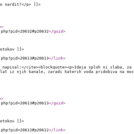
o nardit?</p> ]]>
e
>
.php?pid=20632#p20632
</guid
>
otokov ]]>
.php?pid=20613#p20613
</link
>
 napisal:</cite><blockquote><p>Ideja sploh ni slaba, za 
lat iz njih kanale, zaradi katerih voda pridobiva na moc
e
>
.php?pid=20613#p20613
</guid
>
otokov ]]>
.php?pid=20612#p20612
</link
>