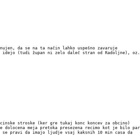
nujen, da se na ta način lahko uspešno zavaruje
 idejo (tudi župan ni zelo daleč stran od Radoljne), oz.
cinske stroske (ker gre tukaj konc koncev za obcino)
e dolocena meja pretoka presezena recimo kot je bilo par
 se pravi da imajo ljudje vsaj kaksnih 10 min casa da