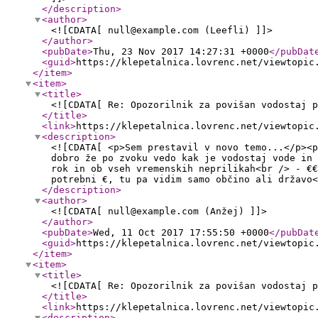
</description
>
<author
>
<![CDATA[ null@example.com (Leefli) ]]>
</author
>
<pubDate
>
Thu, 23 Nov 2017 14:27:31 +0000
</pubDat
<guid
>
https://klepetalnica.lovrenc.net/viewtopic
</item
>
<item
>
<title
>
<![CDATA[ Re: Opozorilnik za povišan vodostaj p
</title
>
<link
>
https://klepetalnica.lovrenc.net/viewtopic
<description
>
<![CDATA[ <p>Sem prestavil v novo temo...</p><p
dobro že po zvoku vedo kak je vodostaj vode in 
rok in ob vseh vremenskih neprilikah<br /> - €€
potrebni €, tu pa vidim samo občino ali državo<
</description
>
<author
>
<![CDATA[ null@example.com (Anžej) ]]>
</author
>
<pubDate
>
Wed, 11 Oct 2017 17:55:50 +0000
</pubDat
<guid
>
https://klepetalnica.lovrenc.net/viewtopic
</item
>
<item
>
<title
>
<![CDATA[ Re: Opozorilnik za povišan vodostaj p
</title
>
<link
>
https://klepetalnica.lovrenc.net/viewtopic
<description
>