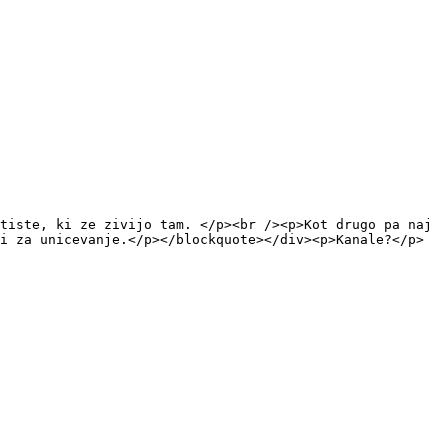
tiste, ki ze zivijo tam. </p><br /><p>Kot drugo pa naj
i za unicevanje.</p></blockquote></div><p>Kanale?</p>