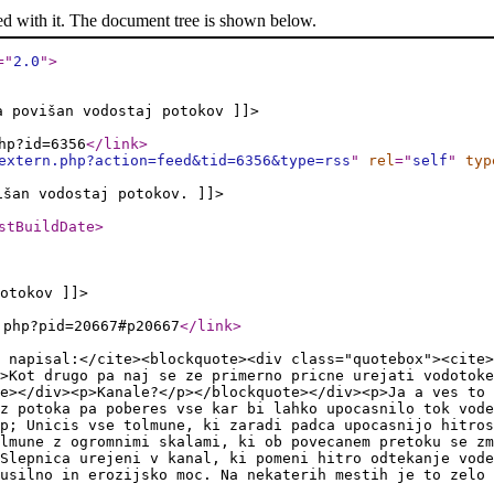
ed with it. The document tree is shown below.
="
2.0
"
>
a povišan vodostaj potokov ]]>
hp?id=6356
</link
>
extern.php?action=feed&tid=6356&type=rss
"
rel
="
self
"
typ
išan vodostaj potokov. ]]>
stBuildDate
>
otokov ]]>
.php?pid=20667#p20667
</link
>
 napisal:</cite><blockquote><div class="quotebox"><cite>
>Kot drugo pa naj se ze primerno pricne urejati vodotoke
e></div><p>Kanale?</p></blockquote></div><p>Ja a ves to 
z potoka pa poberes vse kar bi lahko upocasnilo tok vode
p; Unicis vse tolmune, ki zaradi padca upocasnijo hitros
lmune z ogromnimi skalami, ki ob povecanem pretoku se zm
Slepnica urejeni v kanal, ki pomeni hitro odtekanje vode
usilno in erozijsko moc. Na nekaterih mestih je to zelo 