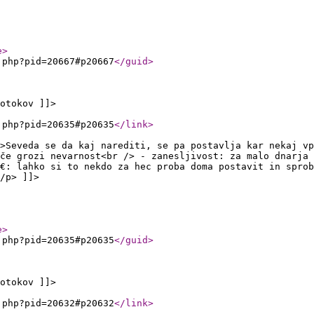
e
>
.php?pid=20667#p20667
</guid
>
otokov ]]>
.php?pid=20635#p20635
</link
>
>Seveda se da kaj narediti, se pa postavlja kar nekaj vp
če grozi nevarnost<br /> - zanesljivost: za malo dnarja 
€: lahko si to nekdo za hec proba doma postavit in spro
/p> ]]>
e
>
.php?pid=20635#p20635
</guid
>
otokov ]]>
.php?pid=20632#p20632
</link
>