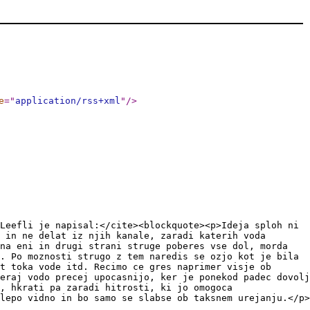
e
="
application/rss+xml
"
/>
Leefli je napisal:</cite><blockquote><p>Ideja sploh ni
 in ne delat iz njih kanale, zaradi katerih voda
na eni in drugi strani struge poberes vse dol, morda
. Po moznosti strugo z tem naredis se ozjo kot je bila
t toka vode itd. Recimo ce gres naprimer visje ob
eraj vodo precej upocasnijo, ker je ponekod padec dovolj
, hkrati pa zaradi hitrosti, ki jo omogoca
lepo vidno in bo samo se slabse ob taksnem urejanju.</p>