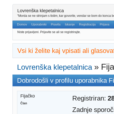
Lovrenška klepetalnica
"Morda se ne strinjam s tistim, kar govorite, vendar se bom do konca bo
Domov
Uporabniki
Pravila
Iskanje
Registracija
Prijava
Niste prijavljeni.
Prijavite se ali se registrirajte.
Vsi ki želite kaj vpisati ali glaso
»
Fij
Lovrenška klepetalnica
Dobrodošli v profilu uporabnika F
Fijačko
Registriran:
2
Član
Zadnje sporoč