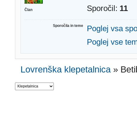
Sporočil:
11
Član
Sporočila in teme
Poglej vsa spo
Poglej vse te
Lovrenška klepetalnica
»
Beti