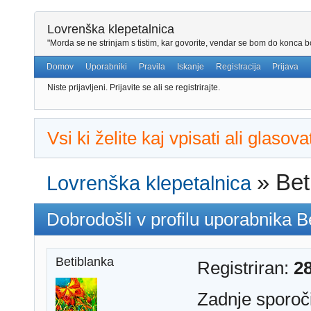
Lovrenška klepetalnica
"Morda se ne strinjam s tistim, kar govorite, vendar se bom do konca bo
Domov
Uporabniki
Pravila
Iskanje
Registracija
Prijava
Niste prijavljeni.
Prijavite se ali se registrirajte.
Vsi ki želite kaj vpisati ali glaso
»
Bet
Lovrenška klepetalnica
Dobrodošli v profilu uporabnika B
Betiblanka
Registriran:
2
Zadnje sporoč