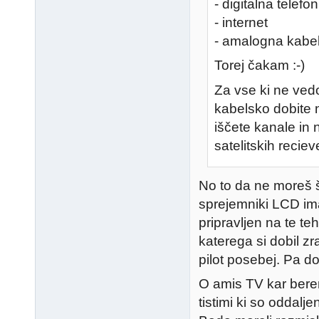
- digitalna telefon
- internet
- amalogna kabe
Torej čakam :-)
Za vse ki ne vedo
kabelsko dobite 
iščete kanale in 
satelitskih recieve
No to da ne moreš š
sprejemniki LCD imaj
pripravljen na te te
katerega si dobil 
pilot posebej. Pa d
O amis TV kar bere
tistimi ki so oddalj