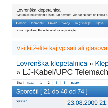
Lovrenška klepetalnica
"Morda se ne strinjam s tistim, kar govorite, vendar se bom do konca bo
Domov
Uporabniki
Pravila
Iskanje
Registracija
Prijava
Niste prijavljeni.
Prijavite se ali se registrirajte.
Vsi ki želite kaj vpisati ali glaso
Lovrenška klepetalnica
»
Klep
»
LJ-Kabel/UPC Telemac
Strani
nazaj
1
2
3
4
naprej
Sporočil [ 21 do 40 od 74 ]
vpeter
23.08.2009 21