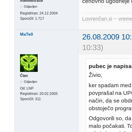
cenovno ugodneje os
Administrator
Odjavljen
Registriran:
24.12.2004
Lovrenčan.si
~
vreme
Sporočil:
1.717
MaTe0
26.08.2009 10
10:33)
pubec je napisa
Živio,
Član
Odjavljen
ker spadam med ti
Od:
LNP
povprašal na UPC
Registriran:
20.02.2005
Sporočil:
311
način, da se obd
obstoječo progr
Odgovorili so, da
malo počakati. T