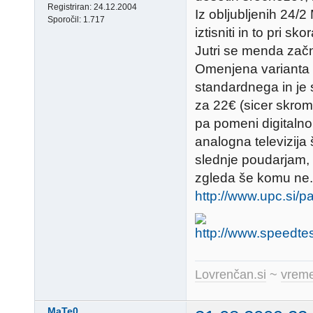
Registriran:
24.12.2004
Iz obljubljenih 24/2
Sporočil:
1.717
iztisniti in to pri s
Jutri se menda začne
Omenjena varianta z 
standardnega in je 
za 22€ (sicer skromn
pa pomeni digitalno
analogna televizija
slednje poudarjam, k
zgleda še komu ne.
http://www.upc.si/
Lovrenčan.si
~
vreme
MaTe0