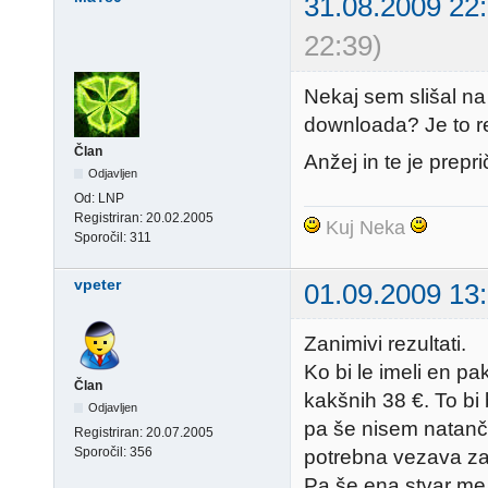
31.08.2009 22
22:39)
Nekaj sem slišal na
downloada? Je to re
Član
Anžej in te je prepri
Odjavljen
Od:
LNP
Registriran:
20.02.2005
Kuj Neka
Sporočil:
311
vpeter
01.09.2009 13
Zanimivi rezultati.
Ko bi le imeli en p
Član
kakšnih 38 €. To bi 
Odjavljen
pa še nisem natanč
Registriran:
20.07.2005
Sporočil:
356
potrebna vezava za 
Pa še ena stvar me 