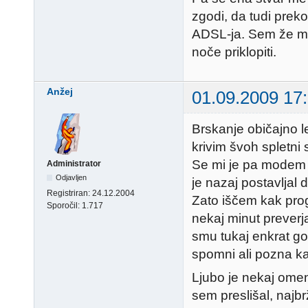
zgodi, da tudi prek
ADSL-ja. Sem že ma
noče priklopiti.
Anžej
01.09.2009 17
Brskanje običajno le
krivim švoh spletni s
Se mi je pa modem ž
Administrator
Odjavljen
je nazaj postavljal 
Registriran:
24.12.2004
Zato iščem kak pro
Sporočil:
1.717
nekaj minut preverj
smu tukaj enkrat g
spomni ali pozna k
Ljubo je nekaj ome
sem preslišal, najbr