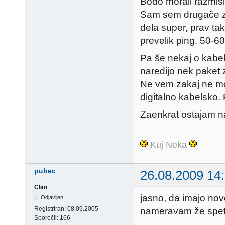
Bodo morali razmisli
Sam sem drugače z 
dela super, prav ta
prevelik ping. 50-6
Pa še nekaj o kabe
naredijo nek paket
Ne vem zakaj ne mo
digitalno kabelsko.
Zaenkrat ostajam 
Kuj Neka
pubec
26.08.2009 14
Član
jasno, da imajo nov
Odjavljen
Registriran:
08.09.2005
nameravam že spet 
Sporočil:
166