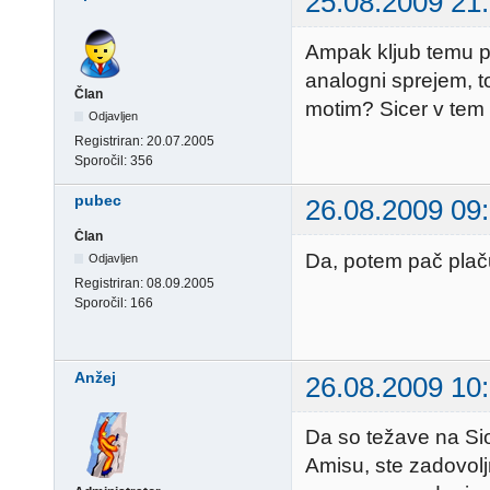
25.08.2009 21
Ampak kljub temu pr
analogni sprejem, t
Član
motim? Sicer v tem 
Odjavljen
Registriran:
20.07.2005
Sporočil:
356
pubec
26.08.2009 09
Član
Da, potem pač plaču
Odjavljen
Registriran:
08.09.2005
Sporočil:
166
Anžej
26.08.2009 10
Da so težave na Siolo
Amisu, ste zadovolj