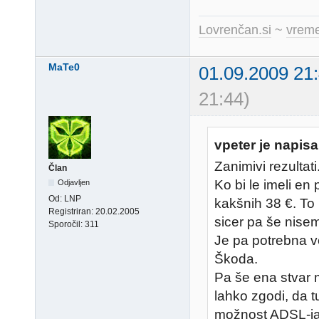
Lovrenčan.si
~
vreme
MaTe0
01.09.2009 21
21:44)
vpeter je napisa
Zanimivi rezultati
Član
Ko bi le imeli e
Odjavljen
Od:
LNP
kakšnih 38 €. To 
Registriran:
20.02.2005
sicer pa še nise
Sporočil:
311
Je pa potrebna v
Škoda.
Pa še ena stvar 
lahko zgodi, da t
možnost ADSL-ja