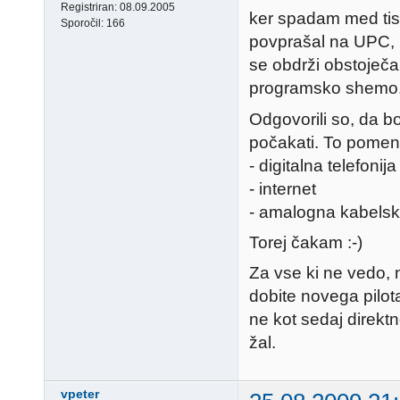
Registriran:
08.09.2005
ker spadam med tiste
Sporočil:
166
povprašal na UPC, k
se obdrži obstoječ
programsko shemo
Odgovorili so, da b
počakati. To pomen
- digitalna telefonija
- internet
- amalogna kabels
Torej čakam :-)
Za vse ki ne vedo, 
dobite novega pilot
ne kot sedaj direktn
žal.
vpeter