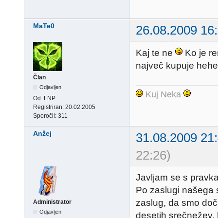
MaTe0
26.08.2009 16
Kaj te ne
Ko je r
največ kupuje hehe
Član
Odjavljen
Kuj Neka
Od:
LNP
Registriran:
20.02.2005
Sporočil:
311
Anžej
31.08.2009 21
22:26)
Javljam se s pravka
Po zaslugi našega 
zaslug, da smo doča
Administrator
Odjavljen
desetih srečnežev, 