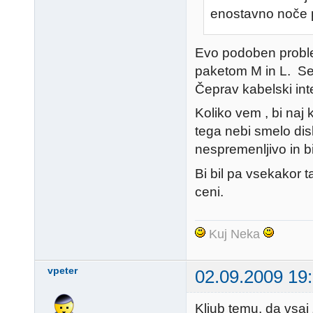
enostavno noče pr
Evo podoben probl
paketom M in L. Se 
Čeprav kabelski int
Koliko vem , bi naj 
tega nebi smelo dis
nespremenljivo in 
Bi bil pa vsekakor 
ceni.
Kuj Neka
vpeter
02.09.2009 19
Kljub temu, da vsaj