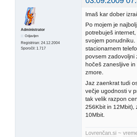
03.09.2009 07
Imaš kar dober izr
Po mojem je najbol
Administrator
potrebuješ internet, 
Odjavljen
svojem ponudniku. K
Registriran:
24.12.2004
stacionarnem telefon
Sporočil:
1.717
povsem zadovoljni z
hočeš zanesljive in 
zmore.
Jaz zaenkrat tudi o
večje ugodnosti v p
tak velik razpon cen
256Kbit in 12Mbit),
10Mbit.
Lovrenčan.si
~
vreme