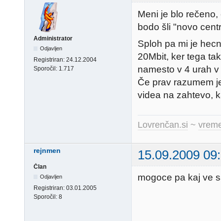
Meni je blo rečeno,
bodo šli "novo centr
Administrator
Sploh pa mi je hecn
Odjavljen
20Mbit, ker tega ta
Registriran:
24.12.2004
namesto v 4 urah v
Sporočil:
1.717
Če prav razumem j
videa na zahtevo, k
Lovrenčan.si
~
vreme
rejnmen
15.09.2009 09
Član
mogoce pa kaj ve sa
Odjavljen
Registriran:
03.01.2005
Sporočil:
8