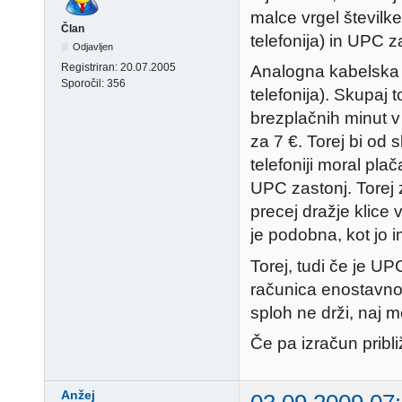
malce vrgel številk
Član
telefonija) in UPC 
Odjavljen
Registriran:
20.07.2005
Analogna kabelska 
Sporočil:
356
telefonija). Skupaj 
brezplačnih minut v
za 7 €. Torej bi od 
telefoniji moral pla
UPC zastonj. Torej 
precej dražje klice
je podobna, kot jo 
Torej, tudi če je UP
računica enostavno 
sploh ne drži, naj m
Če pa izračun prib
Anžej