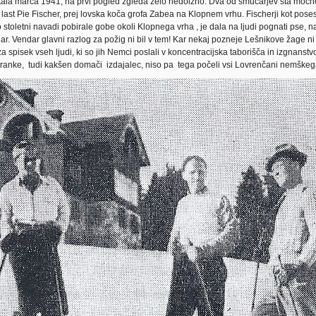
stala marca 1941, na prvi pogled zgleda zelo nedolžno. Dva od smučarjev sta močno v
a last Pie Fischer, prej lovska koča grofa Zabea na Klopnem vrhu. Fischerji kot posest
o stoletni navadi pobirale gobe okoli Klopnega vrha , je dala na ljudi pognati pse, na
r. Vendar glavni razlog za požig ni bil v tem! Kar nekaj pozneje Lešnikove žage n
 za spisek vseh ljudi, ki so jih Nemci poslali v koncentracijska taborišča in izgnan
stranke, tudi kakšen domači izdajalec, niso pa tega počeli vsi Lovrenčani nemškeg