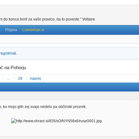
m do konca boril za vašo pravico, da to poveste." Voltaire
a
Prijava
Lovrenčan.si
registrirati
.
oč na Pohorju
…
29
naprej
, ko mojo glih zej svajo nedelo pa občinski proznik.