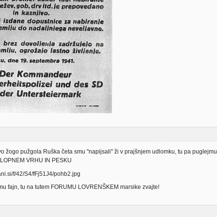
vo žogo pužgola Ruška četa smu "napijsali" ži v prajšnjem udlomku, tu pa pugle
 KLOPNEM VRHU IN PESKU
amu fajn, tu na tutem FORUMU LOVRENŠKEM marsike zvajte!