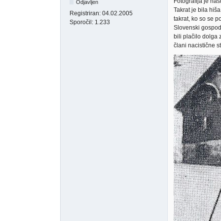
Fotografija je na
Odjavljen
Takrat je bila hiš
Registriran:
04.02.2005
takrat, ko so se p
Sporočil:
1.233
Slovenski gospoda
bili plačilo dolga
člani nacistične 