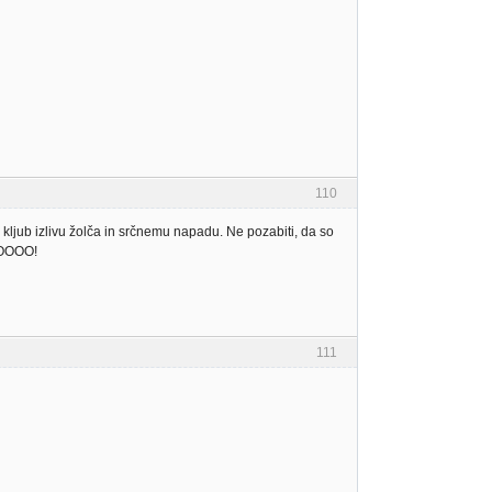
110
ljub izlivu žolča in srčnemu napadu. Ne pozabiti, da so
OOOOO!
111