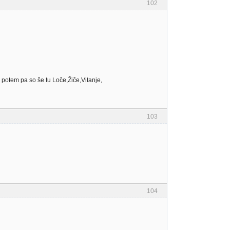
102
 potem pa so še tu Loče,Žiče,Vitanje,
103
104