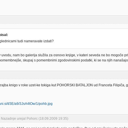
isal:
zglednicami tudi nameravate izdati?
 v uvodu, nam bo galerija služila za osnovo knjige, v kateri seveda ne bo mogoče p
pomembnejše, skupaj s pomembnimi zgodovinskimi podatki, ki se na njih nanašajo
trajba knigo v roke uzet-ke tokiga kut POHORSKI BATALJON ud Franceta Filipiča, glej 
Nazadnje urejal Pohorc (18.09.2009 19:35)