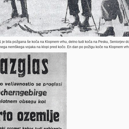
je bila požgana še koča na Klopnem vrhu, delno tudi koča na Pesku, Seniorjev dom
jenega nemškega vojaka na klopi pred kočo. En dan po požigu koče na Klopnem vrhu