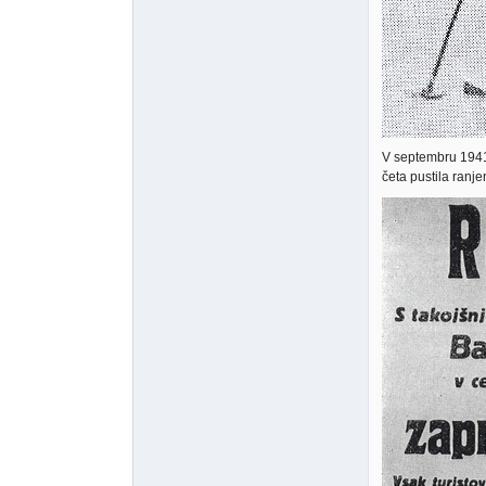
V septembru 1941 
četa pustila ran