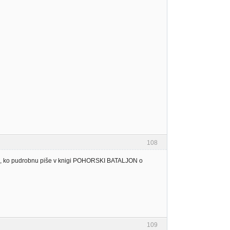
108
jmu, ko pudrobnu piše v knigi POHORSKI BATALJON o
109