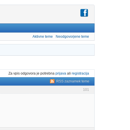
Aktivne teme
Neodgovorjene teme
Za vpis odgovora je potrebna
prijava
ali
registracija
RSS zaznamek teme
101