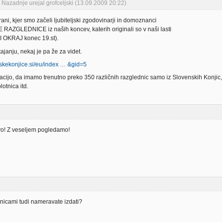
Nazadnje urejal grofceljski (13.09.2009 20:22)
trani, kjer smo začeli ljubiteljski zgodovinarji in domoznanci
 RAZGLEDNICE iz naših koncev, katerih originali so v naši lasti
 OKRAJ konec 19.st).
ajanju, nekaj je pa že za videt.
skekonjice.si/eu/index … &gid=5
cijo, da imamo trenutno preko 350 različnih razglednic samo iz Slovenskih Konjic,
otnica itd.
o! Z veseljem pogledamo!
dnicami tudi nameravate izdati?