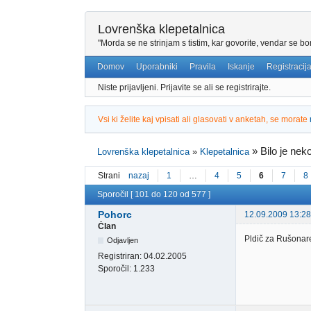
Lovrenška klepetalnica
"Morda se ne strinjam s tistim, kar govorite, vendar se bo
Domov
Uporabniki
Pravila
Iskanje
Registracij
Niste prijavljeni.
Prijavite se ali se registrirajte.
Vsi ki želite kaj vpisati ali glasovati v anketah, se morate
»
Bilo je nek
Lovrenška klepetalnica
»
Klepetalnica
Strani
nazaj
1
…
4
5
6
7
8
Sporočil [ 101 do 120 od 577 ]
Pohorc
12.09.2009 13:28
Član
Pldič za Rušonare
Odjavljen
Registriran:
04.02.2005
Sporočil:
1.233