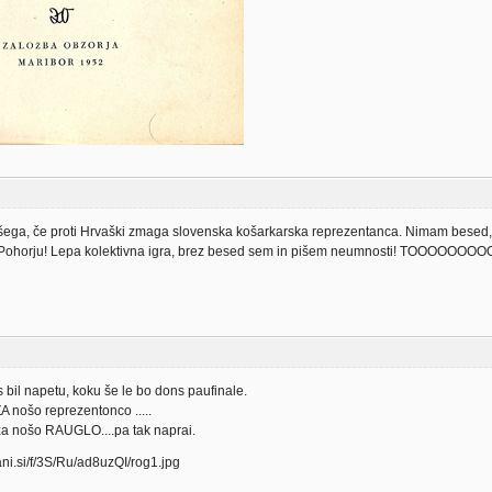
šega, če proti Hrvaški zmaga slovenska košarkarska reprezentanca. Nimam besed, k
na Pohorju! Lepa kolektivna igra, brez besed sem in pišem neumnosti! TOOOOOOO
js bil napetu, koku še le bo dons paufinale.
nošo reprezentonco .....
a nošo RAUGLO....pa tak naprai.