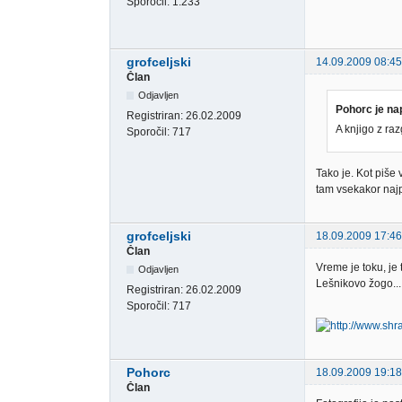
Sporočil:
1.233
grofceljski
14.09.2009 08:45
Član
Odjavljen
Pohorc je nap
Registriran:
26.02.2009
A knjigo z ra
Sporočil:
717
Tako je. Kot piše
tam vsekakor naj
grofceljski
18.09.2009 17:46
Član
Vreme je toku, je 
Odjavljen
Lešnikovo žogo...
Registriran:
26.02.2009
Sporočil:
717
Pohorc
18.09.2009 19:18
Član