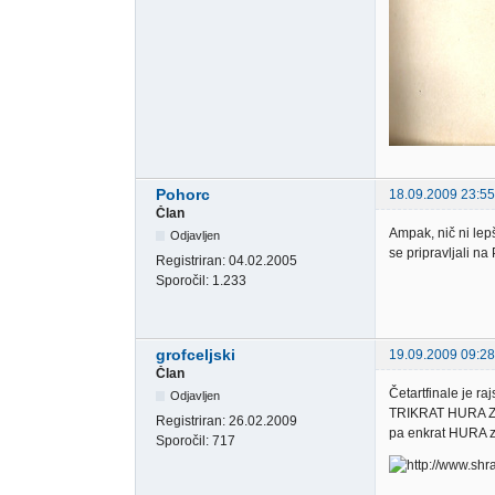
Pohorc
18.09.2009 23:55
Član
Ampak, nič ni lep
Odjavljen
se pripravljali 
Registriran:
04.02.2005
Sporočil:
1.233
grofceljski
19.09.2009 09:28
Član
Četartfinale je ra
Odjavljen
TRIKRAT HURA ZA 
Registriran:
26.02.2009
pa enkrat HURA z
Sporočil:
717