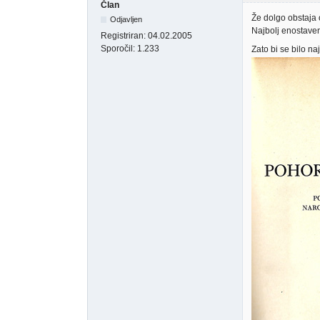
Član
Že dolgo obstaja 
Odjavljen
Najbolj enostaven
Registriran:
04.02.2005
Sporočil:
1.233
Zato bi se bilo na