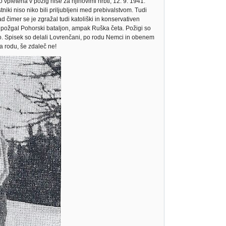
pletena v požig hiše za njihovimi hrbti, 12. 9. 1941.
niki niso niko bili priljubljeni med prebivalstvom. Tudi
d čimer se je zgražal tudi katoliški in konservativen
i požgal Pohorski bataljon, ampak Ruška četa. Požigi so
stvo. Spisek so delali Lovrenčani, po rodu Nemci in obenem
a rodu, še zdaleč ne!