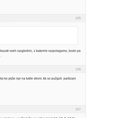
105
rikazati vseh razglednic, s katerimi razpolagamo, bodo pa
.
106
ko pijše npr na tutile stroni..kk so pužgoli partizani
107