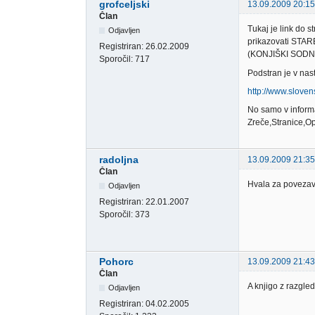
grofceljski
13.09.2009 20:15
Član
Tukaj je link do s
Odjavljen
prikazovati STARE
Registriran:
26.02.2009
(KONJIŠKI SODNI
Sporočil:
717
Podstran je v nast
http://www.sloven
No samo v informa
Zreče,Stranice,Opl
radoljna
13.09.2009 21:35
Član
Hvala za povezav
Odjavljen
Registriran:
22.01.2007
Sporočil:
373
Pohorc
13.09.2009 21:43
Član
A knjigo z razgle
Odjavljen
Registriran:
04.02.2005