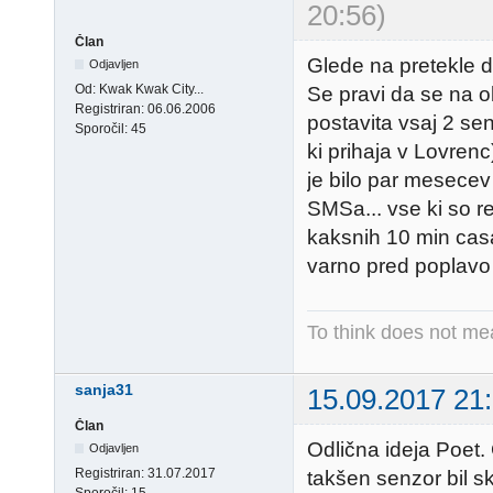
20:56)
Član
Glede na pretekle 
Odjavljen
Od:
Kwak Kwak City...
Se pravi da se na o
Registriran:
06.06.2006
postavita vsaj 2 se
Sporočil:
45
ki prihaja v Lovren
je bilo par mesecev
SMSa... vse ki so re
kaksnih 10 min casa
varno pred poplavo 
To think does not me
sanja31
15.09.2017 21
Član
Odlična ideja Poet
Odjavljen
Registriran:
31.07.2017
takšen senzor bil s