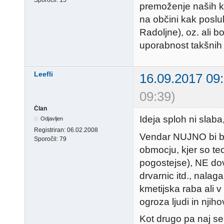
Sporočil:
15
premoženje naših kr
na občini kak poslu
Radoljne), oz. ali b
uporabnost takšnih
Leefli
16.09.2017 09
09:39)
Član
Ideja sploh ni slaba,
Odjavljen
Registriran:
06.02.2008
Vendar NUJNO bi bilo
Sporočil:
79
obmocju, kjer so te
pogostejse), NE dov
drvarnic itd., nalag
kmetijska raba ali v
ogroza ljudi in nji
Kot drugo pa naj se 