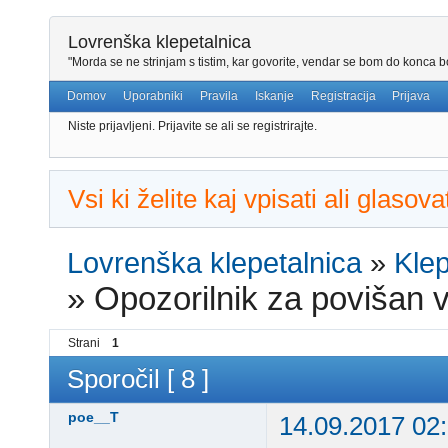
Lovrenška klepetalnica
"Morda se ne strinjam s tistim, kar govorite, vendar se bom do konca bo
Domov
Uporabniki
Pravila
Iskanje
Registracija
Prijava
Niste prijavljeni.
Prijavite se ali se registrirajte.
Vsi ki želite kaj vpisati ali glaso
Lovrenška klepetalnica
»
Klep
»
Opozorilnik za povišan 
Strani
1
Sporočil [ 8 ]
poe__T
14.09.2017 02