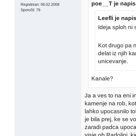
poe__T je napis
Registriran:
06.02.2008
Sporočil:
79
Leefli je napis
Ideja sploh ni s
Kot drugo pa n
delat iz njih k
unicevanje.
Kanale?
Ja a ves to na eni i
kamenje na rob, kot
lahko upocasnilo to
je bila prej, ke se 
zaradi padca upocas
visje ob Radoljni, k