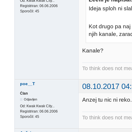
Od:
Kwak Kwak City...
Registriran:
06.06.2006
Ideja sploh ni slab
Sporočil:
45
Kot drugo pa naj 
njih kanale, zara
Kanale?
To think does not me
poe__T
08.10.2017 04
Član
Anzej tu nic ni reko.
Odjavljen
Od:
Kwak Kwak City...
Registriran:
06.06.2006
To think does not me
Sporočil:
45