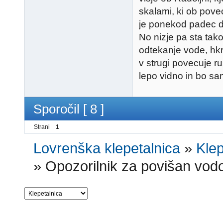
skalami, ki ob pov
je ponekod padec do
No nizje pa sta tako
odtekanje vode, hkra
v strugi povecuje ru
lepo vidno in bo sa
Sporočil [ 8 ]
Strani
1
Lovrenška klepetalnica
»
Klep
»
Opozorilnik za povišan vod