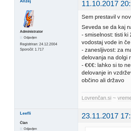
Anžej
11.10.2017 20
Sem prestavil v nov
Seveda se da kaj na
Administrator
- smiselnost: tisti k
Odjavljen
vodostaj vode in če
Registriran:
24.12.2004
- zanesljivost: za m
Sporočil:
1.717
delovanja na dolgi 
- €€€: lahko si to 
delovanje in vzdrže
občino ali državo
Lovrenčan.si
~
vreme
Leefli
23.11.2017 17
Član
Odjavljen