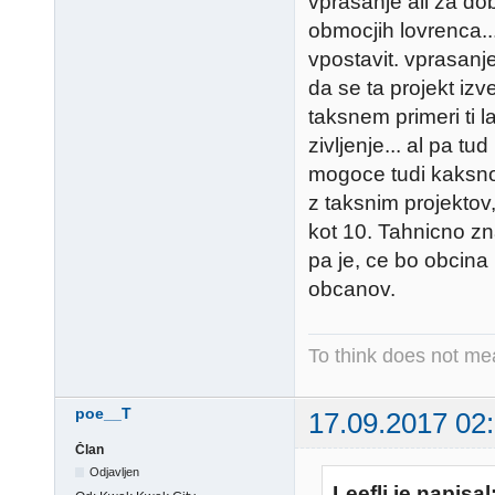
vprasanje ali za dob
obmocjih lovrenca..
vpostavit. vprasanj
da se ta projekt izv
taksnem primeri ti 
zivljenje... al pa t
mogoce tudi kaksno zi
z taksnim projektov
kot 10. Tahnicno zn
pa je, ce bo obcina 
obcanov.
To think does not me
poe__T
17.09.2017 02
Član
Odjavljen
Leefli je napisal