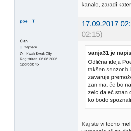
kanale, zaradi kate
poe__T
17.09.2017 02
02:15)
Član
Odjavljen
sanja31 je napis
Od:
Kwak Kwak City...
Registriran:
06.06.2006
Odlična ideja Po
Sporočil:
45
takšen senzor bi
zavaruje premože
zanima, če bo na 
zelo daleč stran o
ko bodo spoznali
Kaj ste vi tocno mel