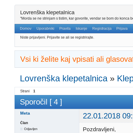
Lovrenška klepetalnica
"Morda se ne strinjam s tistim, kar govorite, vendar se bom do konca bo
Domov
Uporabniki
Pravila
Iskanje
Registracija
Prijava
Niste prijavljeni.
Prijavite se ali se registrirajte.
Vsi ki želite kaj vpisati ali glaso
Lovrenška klepetalnica
»
Klep
Strani
1
Sporočil [ 4 ]
Meta
22.01.2018 09
Član
Pozdravljeni,
Odjavljen