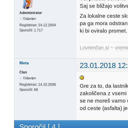
Saj se bližajo volit
Administrator
Za lokalne ceste s
Odjavljen
pa ga mora odstrani
Registriran:
24.12.2004
ki bi oviralo promet.
Sporočil:
1.717
Lovrenčan.si
~
vreme
Meta
23.01.2018 12
Član
Odjavljen
Registriran:
14.10.2006
Gre za to, da lastni
Sporočil:
68
zakoličena z vsemi 
se ne moreš varno 
od ceste (asfalta) 
Sporočil [ 4 ]