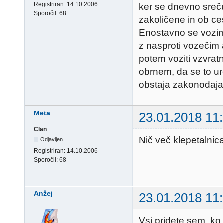
Registriran:
14.10.2006
ker se dnevno sreč
Sporočil:
68
zakoličene in ob ces
Enostavno se vozim 
z nasproti vozečim av
potem voziti vzvrat
obrnem, da se to ure
obstaja zakonodaja,
Meta
23.01.2018 11
Član
Nič več klepetalnic
Odjavljen
Registriran:
14.10.2006
Sporočil:
68
Anžej
23.01.2018 11
Vsi pridete sem, ko 