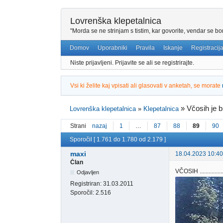
Lovrenška klepetalnica
"Morda se ne strinjam s tistim, kar govorite, vendar se bo
Domov
Uporabniki
Pravila
Iskanje
Registracij
Niste prijavljeni.
Prijavite se ali se registrirajte.
Vsi ki želite kaj vpisati ali glasovati v anketah, se morate
»
Včosih je bl
Lovrenška klepetalnica
»
Klepetalnica
Strani
nazaj
1
…
87
88
89
90
Sporočil [ 1.761 do 1.780 od 2.179 ]
maxi
18.04.2023 10:40
Član
VČOSIH .................
Odjavljen
Registriran:
31.03.2011
Sporočil:
2.516