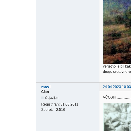
verjetno je bil ka
drugo svetovno v
maxi
24.04.2023 10:03
Član
VČOSIH ...............
Odjavljen
Registriran:
31.03.2011
Sporočil:
2.516