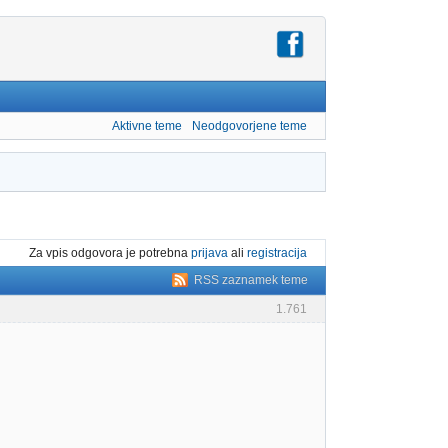
Aktivne teme
Neodgovorjene teme
Za vpis odgovora je potrebna
prijava
ali
registracija
RSS zaznamek teme
1.761