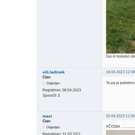
čas in bolezen sta
vili.ladinek
18.04.2023 12:39
Član
To pa je potrebno
Odjavljen
Registriran:
08.04.2023
Sporočil:
3
maxi
20.04.2023 11:55
Član
VČOSIH ..............
Odjavljen
Registriran:
31.03.2011