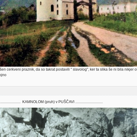
kšen cerkveni praznik, da so takrat postavili " slavolog", ker ta slika še ni bila nikjer
ojno
....................... KAMNOLOM (pruh) v PUŠČAVI ..............................