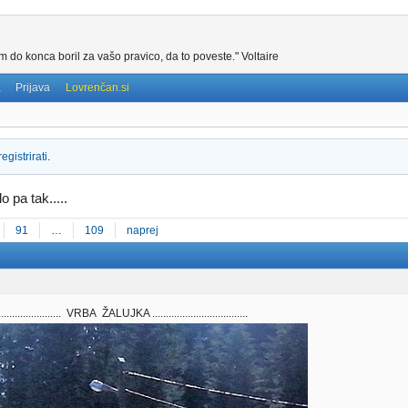
m do konca boril za vašo pravico, da to poveste." Voltaire
a
Prijava
Lovrenčan.si
registrirati
.
o pa tak.....
91
…
109
naprej
..................... VRBA ŽALUJKA ...................................