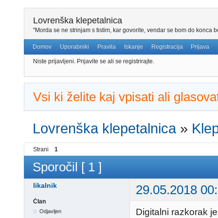
Lovrenška klepetalnica
"Morda se ne strinjam s tistim, kar govorite, vendar se bom do konca bo
Domov
Uporabniki
Pravila
Iskanje
Registracija
Prijava
Niste prijavljeni.
Prijavite se ali se registrirajte.
Vsi ki želite kaj vpisati ali glaso
Lovrenška klepetalnica
»
Klep
Strani
1
Sporočil [ 1 ]
likalnik
29.05.2018 00
Član
Digitalni razkorak 
Odjavljen