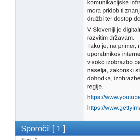
komunikacijske infr
mora pridobiti znanja
družbi ter dostop d
V Sloveniji je digi
razvitim državam.
Tako je, na primer,
uporabnikov interne
visoko izobrazbo pa 
naselja, zakonski s
dohodka, izobrazbe i
regije.
https://www.yout
https://www.gettyi
Sporočil [ 1 ]
Strani
1