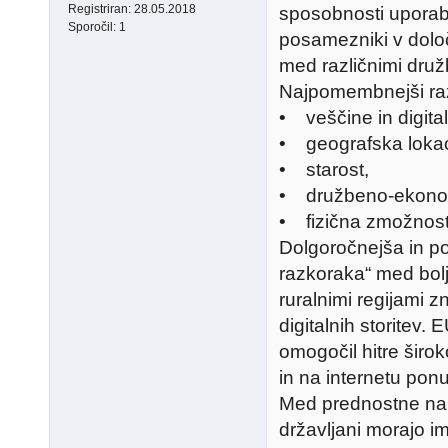
Registriran:
28.05.2018
sposobnosti uporabe
Sporočil:
1
posamezniki v določ
med različnimi druž
Najpomembnejši raz
• veščine in digita
• geografska lokac
• starost,
• družbeno-ekonom
• fizična zmožnos
Dolgoročnejša in p
razkoraka“ med bolj 
ruralnimi regijami 
digitalnih storitev.
omogočil hitre širok
in na internetu ponu
Med prednostne nalo
državljani morajo 