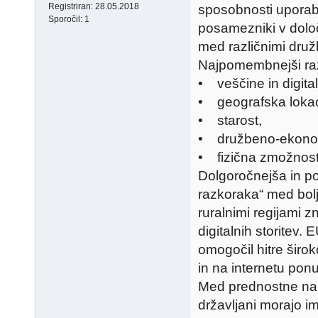
Registriran:
28.05.2018
sposobnosti uporabe
Sporočil:
1
posamezniki v določ
med različnimi druž
Najpomembnejši raz
• veščine in digita
• geografska lokac
• starost,
• družbeno-ekonom
• fizična zmožnos
Dolgoročnejša in p
razkoraka“ med bolj 
ruralnimi regijami 
digitalnih storitev.
omogočil hitre širok
in na internetu ponu
Med prednostne nalo
državljani morajo 