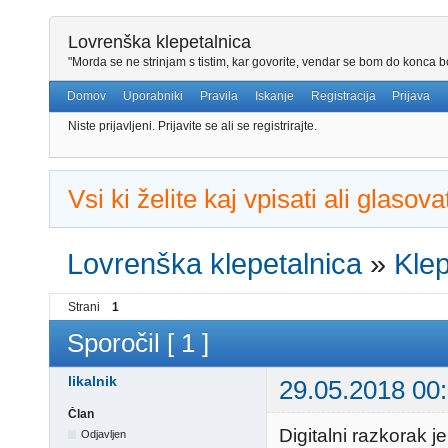
Lovrenška klepetalnica
"Morda se ne strinjam s tistim, kar govorite, vendar se bom do konca bo
Domov
Uporabniki
Pravila
Iskanje
Registracija
Prijava
Niste prijavljeni.
Prijavite se ali se registrirajte.
Vsi ki želite kaj vpisati ali glaso
Lovrenška klepetalnica
»
Klep
Strani
1
Sporočil [ 1 ]
likalnik
29.05.2018 00
Član
Digitalni razkorak 
Odjavljen