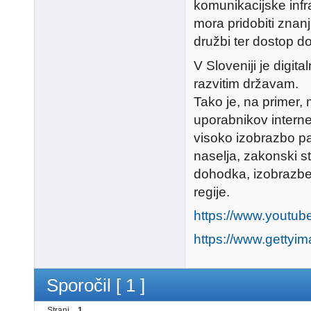
komunikacijske infr
mora pridobiti znanja
družbi ter dostop d
V Sloveniji je digi
razvitim državam.
Tako je, na primer,
uporabnikov interne
visoko izobrazbo pa 
naselja, zakonski s
dohodka, izobrazbe i
regije.
https://www.yout
https://www.gettyi
Sporočil [ 1 ]
Strani
1