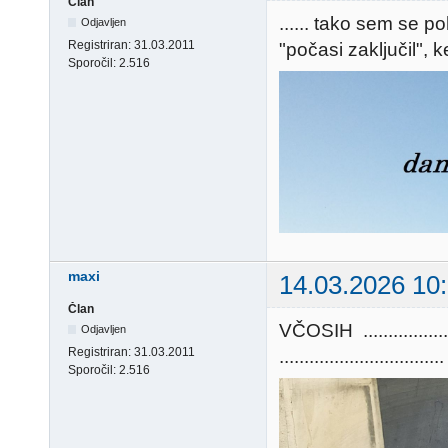
Član
...... tako sem se p
Odjavljen
Registriran:
31.03.2011
"počasi zaključil", 
Sporočil:
2.516
maxi
14.03.2026 10
Član
VČOSIH ............
Odjavljen
Registriran:
31.03.2011
.................................
Sporočil:
2.516