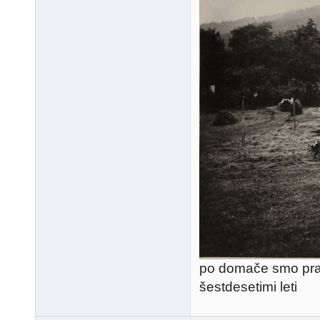
po domače smo prav
šestdesetimi leti