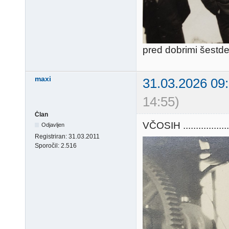
pred dobrimi šestdes
maxi
31.03.2026 09
14:55)
Član
VČOSIH .................
Odjavljen
Registriran:
31.03.2011
Sporočil:
2.516