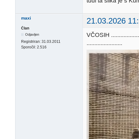
tudi ta slika je s K
maxi
21.03.2026 11
Član
VČOSIH ...........
Odjavljen
Registriran:
31.03.2011
.......................
Sporočil:
2.516