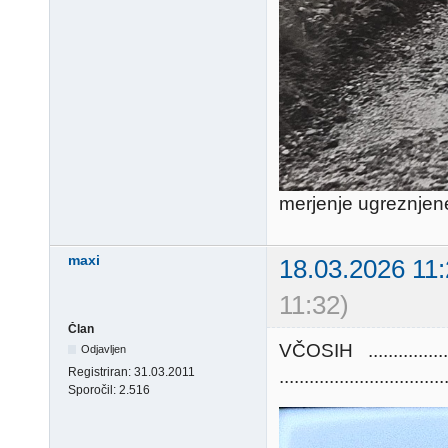
merjenje ugreznjene
maxi
18.03.2026 11
11:32)
Član
VČOSIH ............
Odjavljen
Registriran:
31.03.2011
.................................
Sporočil:
2.516