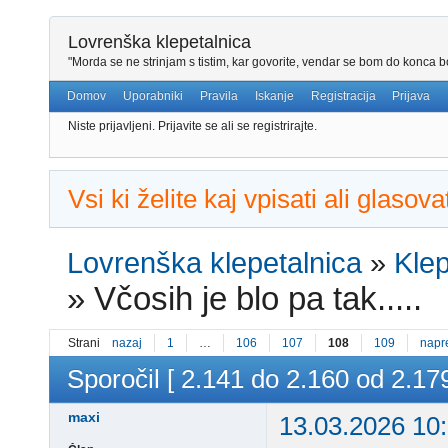
Lovrenška klepetalnica
"Morda se ne strinjam s tistim, kar govorite, vendar se bom do konca bo
Domov
Uporabniki
Pravila
Iskanje
Registracija
Prijava
Niste prijavljeni.
Prijavite se ali se registrirajte.
Vsi ki želite kaj vpisati ali glaso
Lovrenška klepetalnica
»
Klep
»
Včosih je blo pa tak.....
Strani
nazaj
1
…
106
107
108
109
napr
Sporočil [ 2.141 do 2.160 od 2.179
maxi
13.03.2026 10