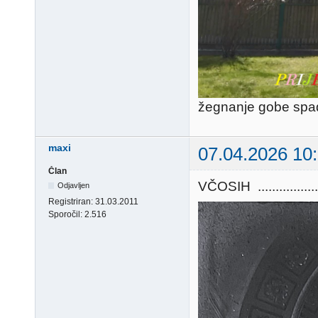
žegnanje gobe spad
maxi
07.04.2026 10
Član
VČOSIH ...............
Odjavljen
Registriran:
31.03.2011
Sporočil:
2.516