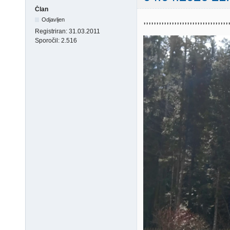
Član
,,,,,,,,,,,,,,,,,,,,,,,,,
Odjavljen
Registriran:
31.03.2011
Sporočil:
2.516