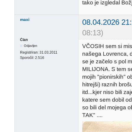
tako je izgledal Bož
maxi
08.04.2026 21
08:13)
Član
VČOSIH sem si misli
Odjavljen
Registriran:
31.03.2011
našega Lovrenca, d
Sporočil:
2.516
se je začelo s pol 
MILIJONA. S tem sem 
mojih "pionirskih" o
hitrejši) raznih bro
itd...kjer niso bili z
katere sem dobil o
so bili del mojega
TAK" ....