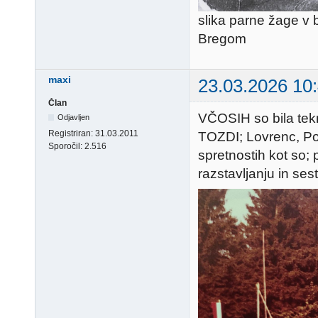
slika parne žage v b
Bregom
maxi
23.03.2026 10
Član
VČOSIH so bila tek
Odjavljen
Registriran:
31.03.2011
TOZDI; Lovrenc, Pod
Sporočil:
2.516
spretnostih kot so; 
razstavljanju in ses