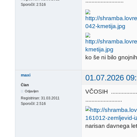
.........................
Sporočil:
2.516
ko še ni bilo gnojni
maxi
01.07.2026 09
Član
VČOSIH ............
Odjavljen
Registriran:
31.03.2011
........................
Sporočil:
2.516
narisan davnega leta