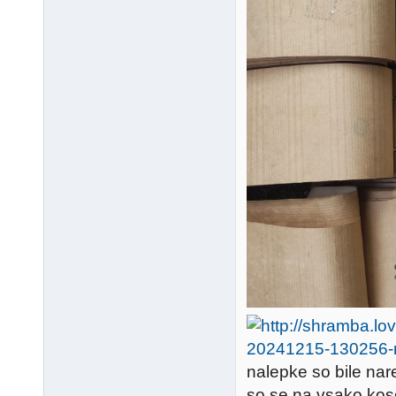
nalepke so bile nare
so se na vsako kos