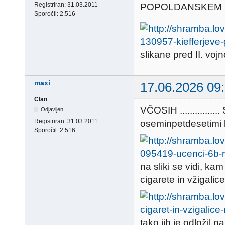
Registriran:
31.03.2011
POPOLDANSKEM POČIT
Sporočil:
2.516
slikane pred II. vojn
maxi
17.06.2026 09
Član
VČOSIH ..........
Odjavljen
Registriran:
31.03.2011
oseminpetdesetimi leti .
Sporočil:
2.516
na sliki se vidi, kam
cigarete in vžigalice
tako jih je odložil n