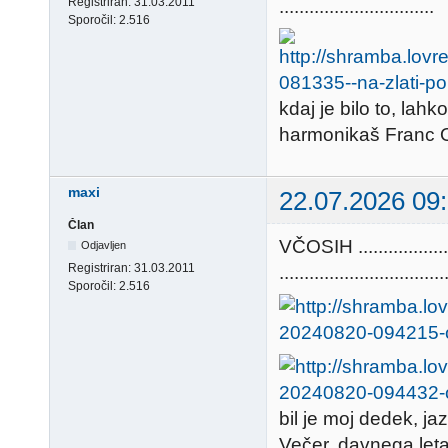
Registriran:
31.03.2011
...............................
Sporočil:
2.516
kdaj je bilo to, lahk
harmonikaš Franc Ort
maxi
22.07.2026 09
Član
VČOSIH ...........
Odjavljen
Registriran:
31.03.2011
.................................
Sporočil:
2.516
bil je moj dedek, ja
Večer, davnega let