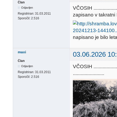
Član
VČOSIH ..............
Odjavljen
Registriran:
31.03.2011
zapisano v takratni Kie
Sporočil:
2.516
napisano je bilo let
maxi
03.06.2026 10
Član
VČOSIH ............
Odjavljen
Registriran:
31.03.2011
........................
Sporočil:
2.516