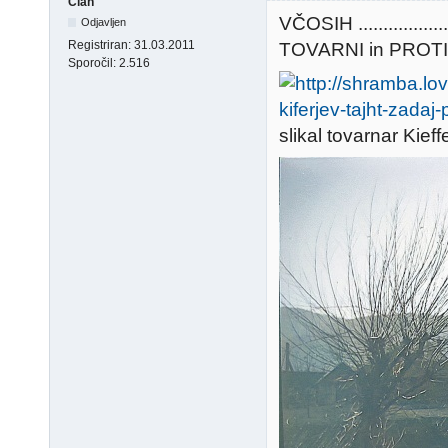
Član
VČOSIH ............
Odjavljen
Registriran:
31.03.2011
TOVARNI in PROTI PAD
Sporočil:
2.516
slikal tovarnar Kieff