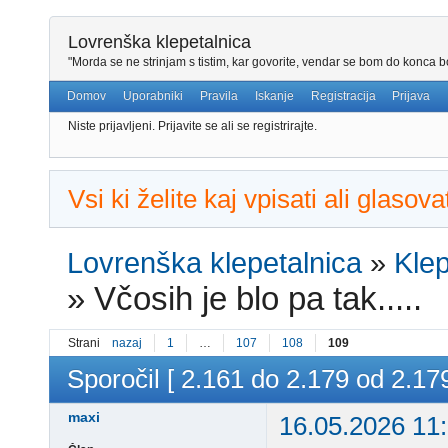
Lovrenška klepetalnica
"Morda se ne strinjam s tistim, kar govorite, vendar se bom do konca bo
Domov
Uporabniki
Pravila
Iskanje
Registracija
Prijava
Niste prijavljeni.
Prijavite se ali se registrirajte.
Vsi ki želite kaj vpisati ali glaso
Lovrenška klepetalnica
»
Klep
»
Včosih je blo pa tak.....
Strani
nazaj
1
…
107
108
109
Sporočil [ 2.161 do 2.179 od 2.179
maxi
16.05.2026 11