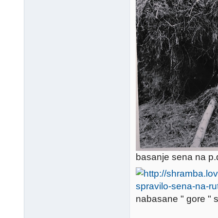
basanje sena na p.d
nabasane " gore " 