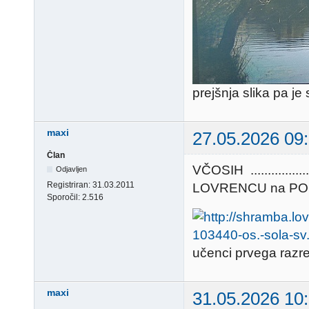
prejšnja slika pa j
maxi
27.05.2026 09
Član
VČOSIH ............
Odjavljen
Registriran:
31.03.2011
LOVRENCU na POHORJU 
Sporočil:
2.516
učenci prvega razr
maxi
31.05.2026 10