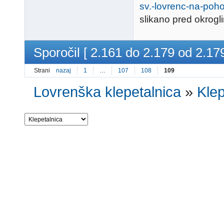
slikano pred okrogli
Sporočil [ 2.161 do 2.179 od 2.179
Strani
nazaj
1
…
107
108
109
Lovrenška klepetalnica
»
Klep