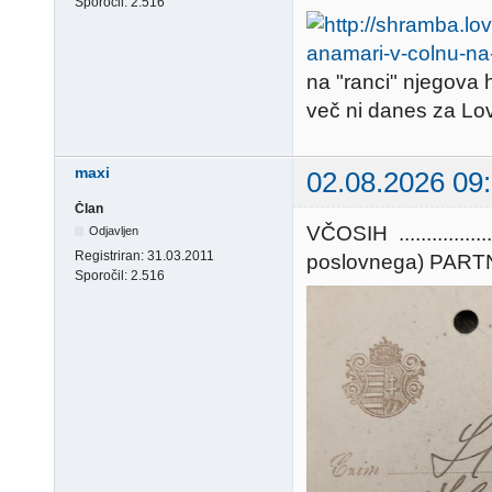
Sporočil:
2.516
na "ranci" njegova 
več ni danes za Lo
maxi
02.08.2026 09
Član
VČOSIH ............
Odjavljen
Registriran:
31.03.2011
poslovnega) PARTNERJA
Sporočil:
2.516