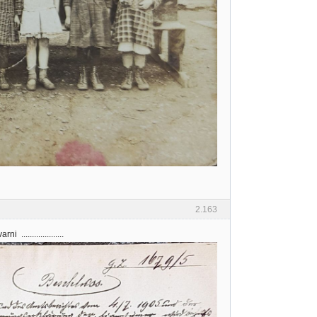
2.163
....................