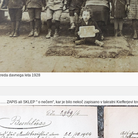
zreda davnega leta 1928
......... ZAPIS ali SKLEP " o nečem", kar je bilo nekoč zapisano v takratni Kiefferjevi tovarni 