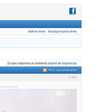
Aktivne teme
Neodgovorjene teme
Za vpis odgovora je potrebna
prijava
ali
registracija
RSS zaznamek teme
2.161
..............