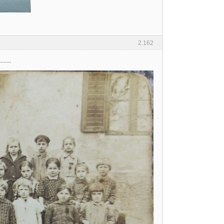
2.162
.....