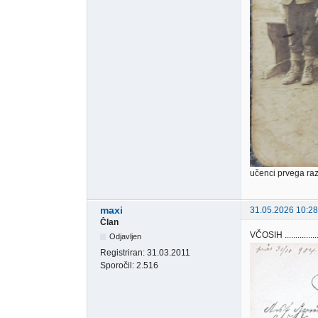
učenci prvega ra
maxi
31.05.2026 10:28
Član
VČOSIH .............
Odjavljen
Registriran:
31.03.2011
Sporočil:
2.516