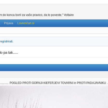
m do konca boril za vašo pravico, da to poveste." Voltaire
a
Prijava
Lovrenčan.si
registrirati
.
o pa tak.....
................ POGLED PROTI GORNJI KIEFERJEVI TOVARNI in PROTI PADAJAVNIKU ..........