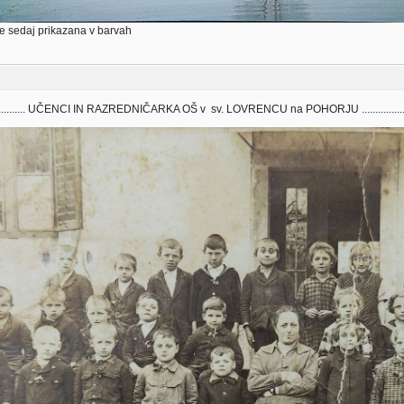
 je sedaj prikazana v barvah
............. UČENCI IN RAZREDNIČARKA OŠ v sv. LOVRENCU na POHORJU ..................