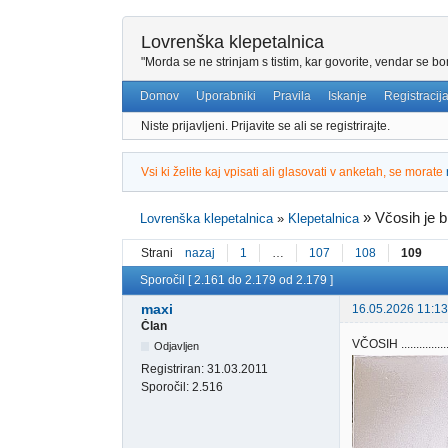
Lovrenška klepetalnica
"Morda se ne strinjam s tistim, kar govorite, vendar se bo
Domov
Uporabniki
Pravila
Iskanje
Registracij
Niste prijavljeni.
Prijavite se ali se registrirajte.
Vsi ki želite kaj vpisati ali glasovati v anketah, se morate
»
Včosih je bl
Lovrenška klepetalnica
»
Klepetalnica
Strani
nazaj
1
…
107
108
109
Sporočil [ 2.161 do 2.179 od 2.179 ]
maxi
16.05.2026 11:13
Član
VČOSIH ...........
Odjavljen
Registriran:
31.03.2011
Sporočil:
2.516