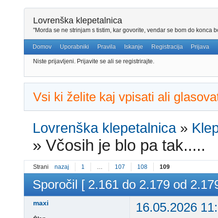
Lovrenška klepetalnica
"Morda se ne strinjam s tistim, kar govorite, vendar se bom do konca bo
Domov
Uporabniki
Pravila
Iskanje
Registracija
Prijava
Niste prijavljeni.
Prijavite se ali se registrirajte.
Vsi ki želite kaj vpisati ali glaso
Lovrenška klepetalnica
»
Klep
»
Včosih je blo pa tak.....
Strani
nazaj
1
…
107
108
109
Sporočil [ 2.161 do 2.179 od 2.179
maxi
16.05.2026 11