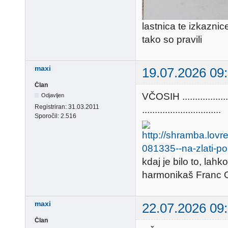
lastnica te izkazni
tako so pravili
maxi
19.07.2026 09
Član
VČOSIH ............
Odjavljen
Registriran:
31.03.2011
...............................
Sporočil:
2.516
kdaj je bilo to, lahk
harmonikaš Franc Ort
maxi
22.07.2026 09
Član