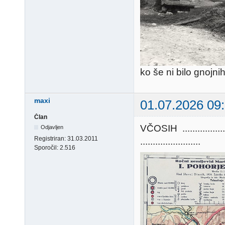
ko še ni bilo gnojni
maxi
01.07.2026 09
Član
VČOSIH ............
Odjavljen
Registriran:
31.03.2011
........................
Sporočil:
2.516