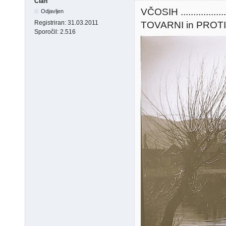
Član
VČOSIH ............
Odjavljen
Registriran:
31.03.2011
TOVARNI in PROTI PAD
Sporočil:
2.516