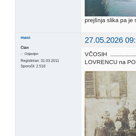
prejšnja slika pa j
maxi
27.05.2026 09
Član
VČOSIH ............
Odjavljen
Registriran:
31.03.2011
LOVRENCU na POHORJU 
Sporočil:
2.516