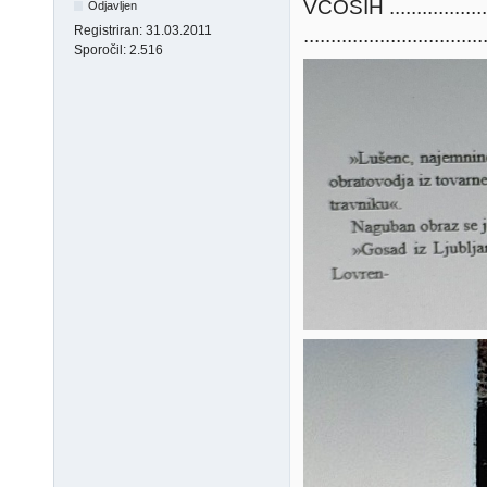
VČOSIH ...........
Odjavljen
Registriran:
31.03.2011
.................................
Sporočil:
2.516