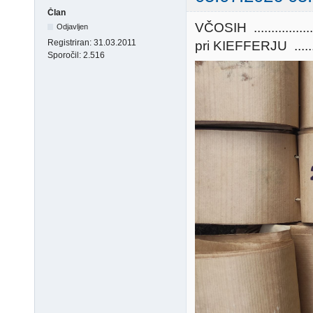
Član
VČOSIH ...........
Odjavljen
Registriran:
31.03.2011
pri KIEFFERJU ...........
Sporočil:
2.516