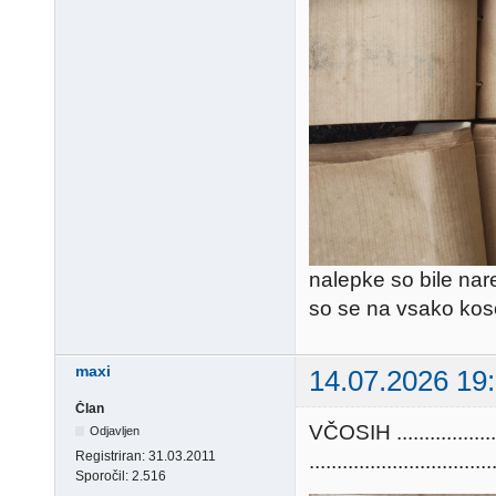
nalepke so bile nare
so se na vsako kos
maxi
14.07.2026 19
Član
VČOSIH ............
Odjavljen
Registriran:
31.03.2011
.................................
Sporočil:
2.516