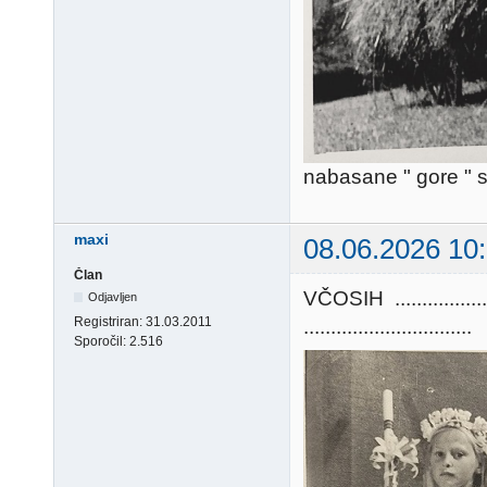
nabasane " gore " 
maxi
08.06.2026 10
Član
VČOSIH ............
Odjavljen
Registriran:
31.03.2011
...............................
Sporočil:
2.516