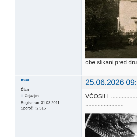
obe slikani pred dr
maxi
25.06.2026 09
Član
VČOSIH ............
Odjavljen
Registriran:
31.03.2011
.........................
Sporočil:
2.516