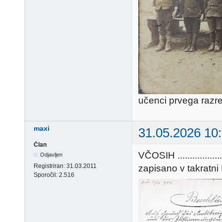
učenci prvega razr
maxi
31.05.2026 10
Član
VČOSIH ..............
Odjavljen
Registriran:
31.03.2011
zapisano v takratni Kie
Sporočil:
2.516