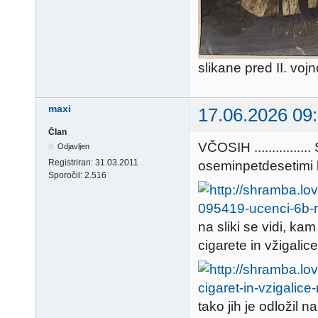
slikane pred II. vojn
maxi
17.06.2026 09
Član
VČOSIH ..........
Odjavljen
Registriran:
31.03.2011
oseminpetdesetimi leti .
Sporočil:
2.516
na sliki se vidi, kam
cigarete in vžigalice
tako jih je odložil n