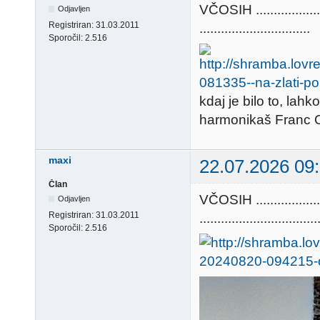
VČOSIH ............
Odjavljen
Registriran:
31.03.2011
...............................
Sporočil:
2.516
kdaj je bilo to, lahk
harmonikaš Franc Ort
maxi
22.07.2026 09
Član
VČOSIH ...........
Odjavljen
Registriran:
31.03.2011
.................................
Sporočil:
2.516