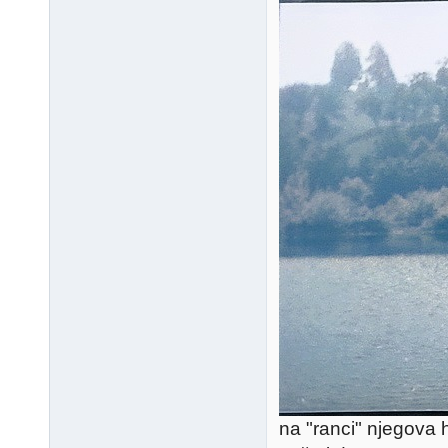
na "ranci" njegova 