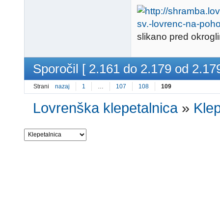
slikano pred okrogli
Sporočil [ 2.161 do 2.179 od 2.179
Strani
nazaj
1
…
107
108
109
Lovrenška klepetalnica
»
Klep