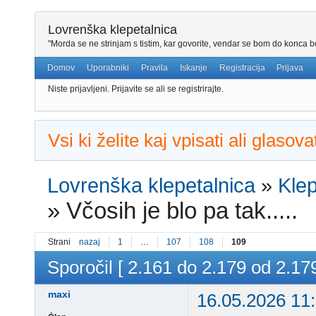
Lovrenška klepetalnica
"Morda se ne strinjam s tistim, kar govorite, vendar se bom do konca bo
Domov
Uporabniki
Pravila
Iskanje
Registracija
Prijava
Niste prijavljeni.
Prijavite se ali se registrirajte.
Vsi ki želite kaj vpisati ali glaso
Lovrenška klepetalnica
»
Klep
»
Včosih je blo pa tak.....
Strani
nazaj
1
…
107
108
109
Sporočil [ 2.161 do 2.179 od 2.179
maxi
16.05.2026 11