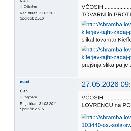
Član
VČOSIH ............
Odjavljen
Registriran:
31.03.2011
TOVARNI in PROTI PAD
Sporočil:
2.516
slikal tovarnar Kieff
prejšnja slika pa j
maxi
27.05.2026 09
Član
VČOSIH ............
Odjavljen
Registriran:
31.03.2011
LOVRENCU na POHORJU 
Sporočil:
2.516