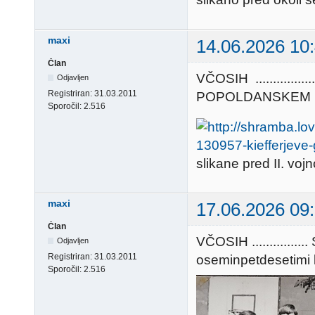
maxi
14.06.2026 10
Član
VČOSIH ...........
Odjavljen
Registriran:
31.03.2011
POPOLDANSKEM POČIT
Sporočil:
2.516
slikane pred II. vojn
maxi
17.06.2026 09
Član
VČOSIH ..........
Odjavljen
Registriran:
31.03.2011
oseminpetdesetimi leti .
Sporočil:
2.516