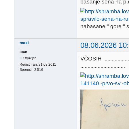
basanje sena na p.d
nabasane " gore " 
maxi
08.06.2026 10
Član
VČOSIH ............
Odjavljen
Registriran:
31.03.2011
...............................
Sporočil:
2.516